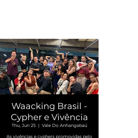
Waacking Brasil -
Cypher e Vivência
Thu, Jun 25
  |  
Vale Do Anhangabaú
As vivências e cyphers promovidas pelo