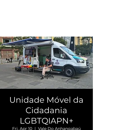
Unidade Móvel da
Cidadania
LGBTQIAPN+
Fri, Apr 10
  |  
Vale Do Anhangabaú