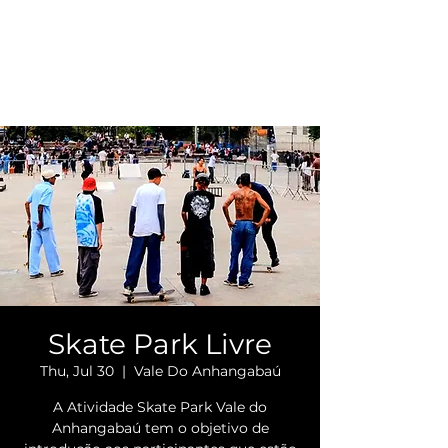
Skate Park Livre
Thu, Jul 30
  |  
Vale Do Anhangabaú
A Atividade Skate Park Vale do
Anhangabaú tem o objetivo de