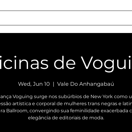
chedule
About Us
Rentals
Services
Getting Here
Social Respon
icinas de Vogu
Wed, Jun 10
  |  
Vale Do Anhangabaú
dança Voguing surge nos subúrbios de New York como 
ssão artística e corporal de mulheres trans negras e lati
ura Ballroom, convergindo sua feminilidade exacerbada 
elegância de editoriais de moda.