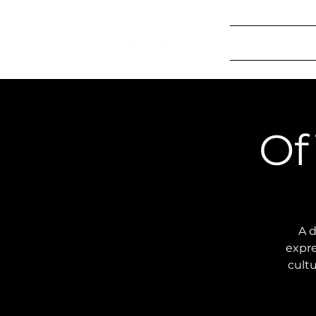
Home
S
Of
A 
expre
cult