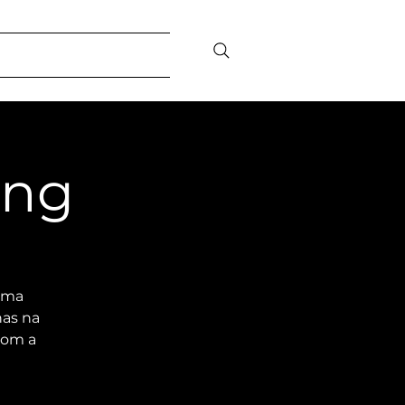
sibility
Contact/FAQ
ing
uma
nas na
com a