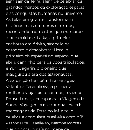
sem sair da Terra, além de celebrar os 
grandes marcos da exploração espacial 
e as conquistas humanas no universo. 
As telas em grafite transformam 
histórias reais em cores e formas, 
recontando momentos que marcaram 
a humanidade: Laika, a primeira 
cachorra em órbita, símbolo de 
coragem e descoberta; Ham, o 
primeiro chimpanzé no espaço, que 
abriu caminho para os voos tripulados; 
e Yuri Gagarin, o pioneiro que 
inaugurou a era dos astronautas.
A exposição também homenageia 
Valentina Tereshkova, a primeira 
mulher a viajar pelo cosmos, revive o 
Pouso Lunar, acompanha a Viagem da 
Sonda Voyager, que continua levando 
mensagens da Terra ao infinito, e 
celebra a conquista brasileira com o 1º 
Astronauta Brasileiro, Marcos Pontes, 
que colocou o país no mapa da 