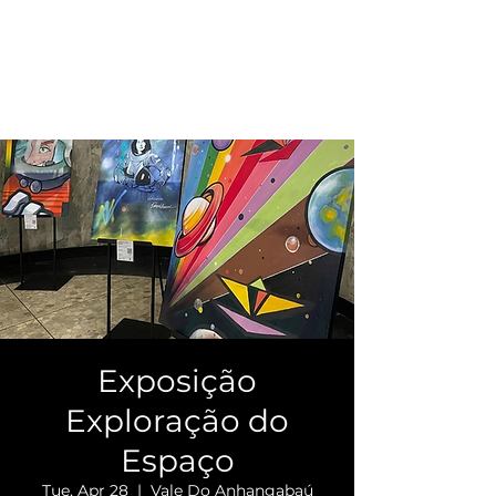
Exposição
Exploração do
Espaço
Tue, Apr 28
  |  
Vale Do Anhangabaú