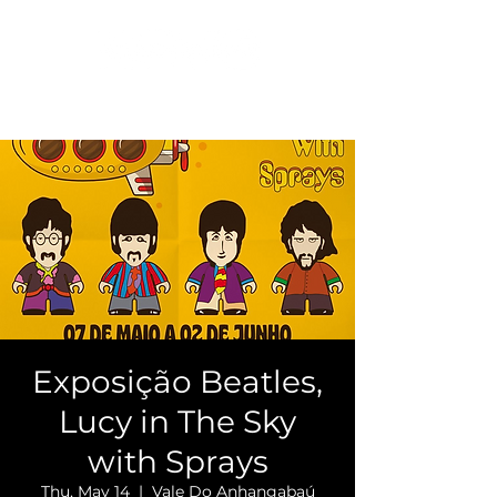
Exposição Beatles,
Lucy in The Sky
with Sprays
Thu, May 14
  |  
Vale Do Anhangabaú