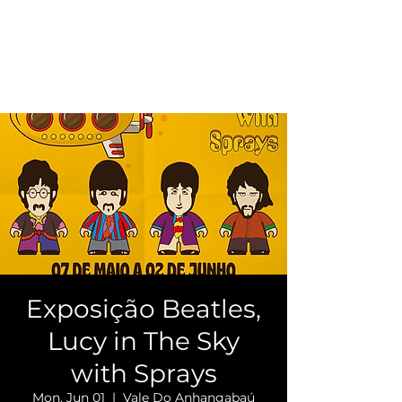
Exposição Beatles,
Lucy in The Sky
with Sprays
Mon, Jun 01
  |  
Vale Do Anhangabaú