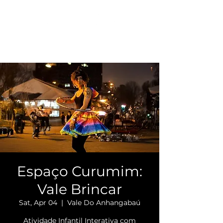
Espaço Curumim:
Vale Brincar
Sat, Apr 04
  |  
Vale Do Anhangabaú
Atividade Infantil Interativa com