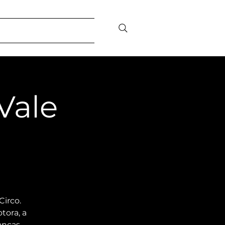
sibility
Contact/FAQ
Vale
Circo.
tora, a
anças,