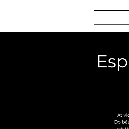
Home
S
Esp
Ativi
Do bás
criat