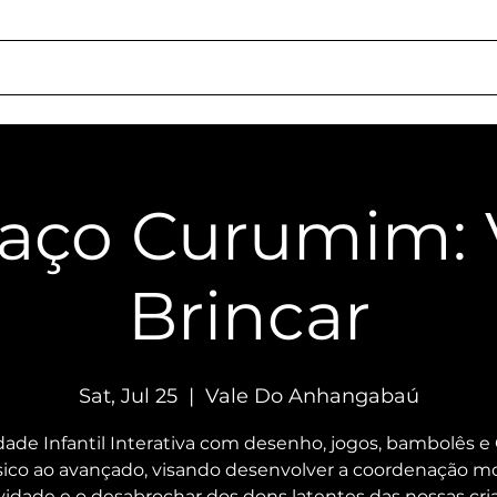
chedule
About Us
Rentals
Services
Getting Here
Social Respon
aço Curumim: 
Brincar
Sat, Jul 25
  |  
Vale Do Anhangabaú
dade Infantil Interativa com desenho, jogos, bambolês e 
ico ao avançado, visando desenvolver a coordenação mo
ividade e o desabrochar dos dons latentes das nossas cri