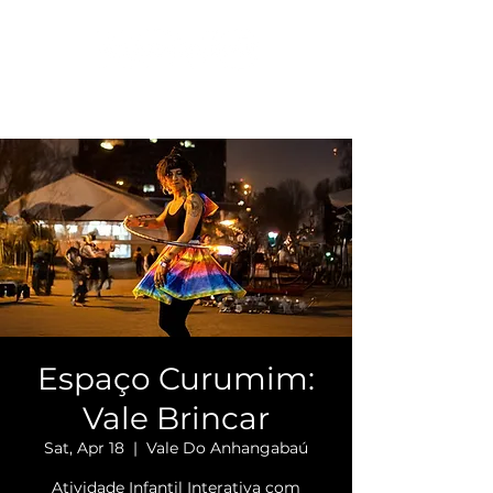
Espaço Curumim:
Vale Brincar
Sat, Apr 18
  |  
Vale Do Anhangabaú
Atividade Infantil Interativa com