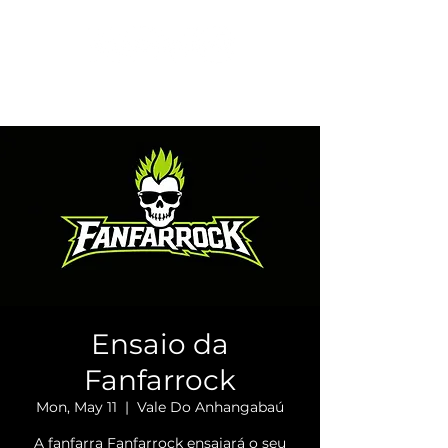
Ensaio da
Fanfarrock
Mon, May 11
  |  
Vale Do Anhangabaú
A fanfarra Fanfarrock ensaiará o seu