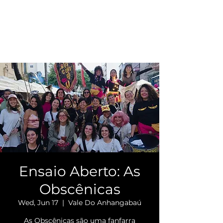
Ensaio Aberto: As
Obscênicas
Wed, Jun 17
  |  
Vale Do Anhangabaú
As Obscênicas são uma fanfarra