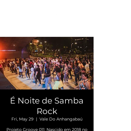
É Noite de Samba
Rock
Fri, May 29
  |  
Vale Do Anhangabaú
Projeto Groove 011: Nascido em 2018 no