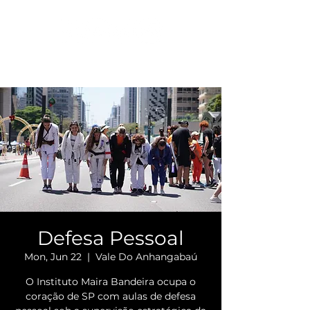
Defesa Pessoal
Mon, Jun 22
  |  
Vale Do Anhangabaú
O Instituto Maira Bandeira ocupa o
coração de SP com aulas de defesa