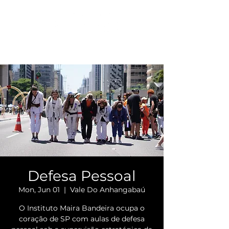
Defesa Pessoal
Mon, Jun 01
  |  
Vale Do Anhangabaú
O Instituto Maira Bandeira ocupa o
coração de SP com aulas de defesa