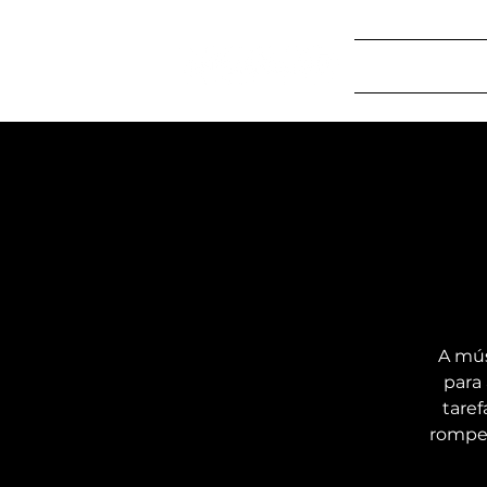
Home
S
​A mú
para
taref
romper