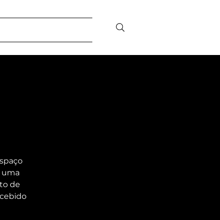
sibility
Contact/FAQ
espaço
é uma
ito de
ncebido