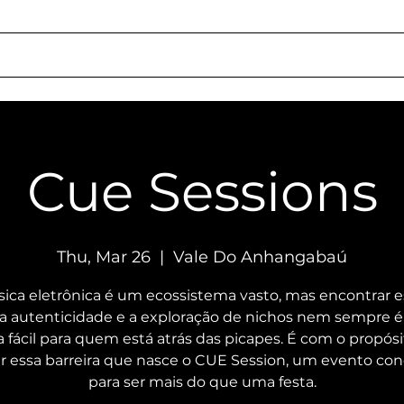
chedule
About Us
Rentals
Services
Getting Here
Social Respon
Cue Sessions
Thu, Mar 26
  |  
Vale Do Anhangabaú
sica eletrônica é um ecossistema vasto, mas encontrar 
 a autenticidade e a exploração de nichos nem sempre 
a fácil para quem está atrás das picapes. É com o propós
 essa barreira que nasce o CUE Session, um evento co
para ser mais do que uma festa.