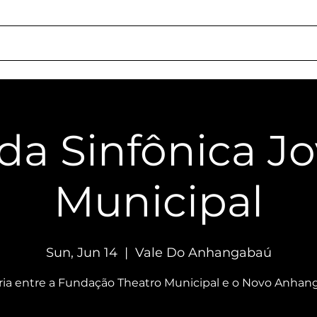
chedule
About Us
Rentals
Services
Getting Here
Social Respon
da Sinfônica J
Municipal
Sun, Jun 14
  |  
Vale Do Anhangabaú
ria entre a Fundação Theatro Municipal e o Novo Anhan