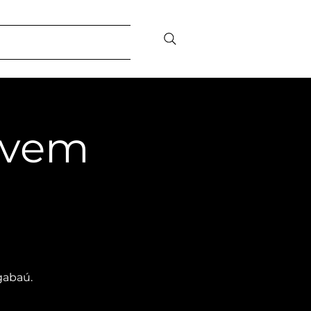
sibility
Contact/FAQ
ovem
gabaú.