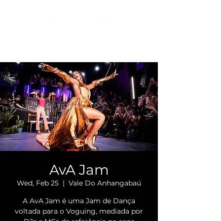
AvA Jam
Wed, Feb 25
  |  
Vale Do Anhangabaú
A AvA Jam é uma Jam de Dança
voltada para o Voguing, mediada por