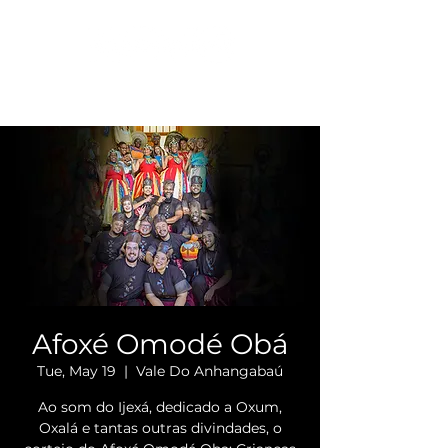
Afoxé Omodé Obá
Tue, May 19
  |  
Vale Do Anhangabaú
Ao som do Ijexá, dedicado a Oxum,
Oxalá e tantas outras divindades, o