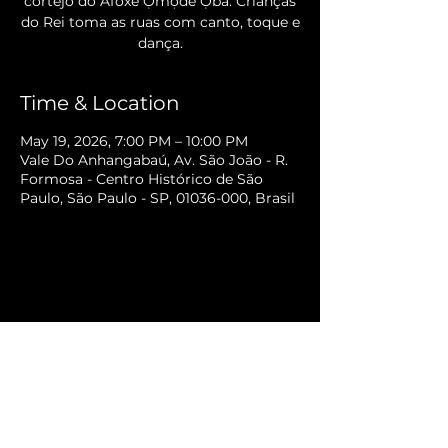
cortejo do Afoxé Ọmọdé Ọba: Crianças
do Rei toma as ruas com canto, toque e
dança.
Time & Location
May 19, 2026, 7:00 PM – 10:00 PM
Vale Do Anhangabaú, Av. São João - R.
Formosa - Centro Histórico de São
Paulo, São Paulo - SP, 01036-000, Brasil