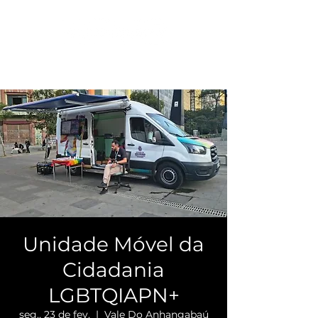
Unidade Móvel da
Cidadania
LGBTQIAPN+
seg., 23 de fev.
  |  
Vale Do Anhangabaú