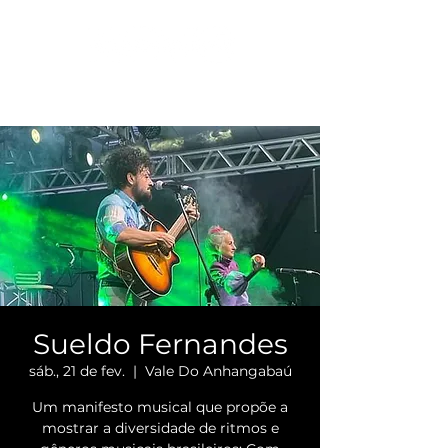
Sueldo Fernandes
sáb., 21 de fev.
  |  
Vale Do Anhangabaú
Um manifesto musical que propõe a
mostrar a diversidade de ritmos e