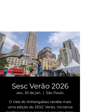
Sesc Verão 2026
sex., 30 de jan.
  |  
São Paulo
O Vale do Anhangabaú recebe mais
uma edição do SESC Verão, iniciativa