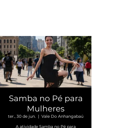
Samba no Pé para
Mulheres
ter., 30 de jun.
  |  
Vale Do Anhangabaú
A atividade Samba no Pé para