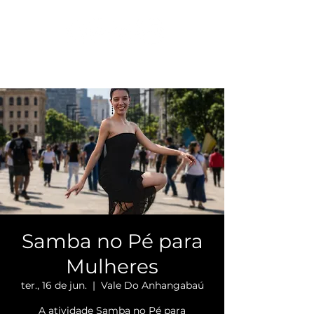
Samba no Pé para
Mulheres
ter., 16 de jun.
  |  
Vale Do Anhangabaú
A atividade Samba no Pé para