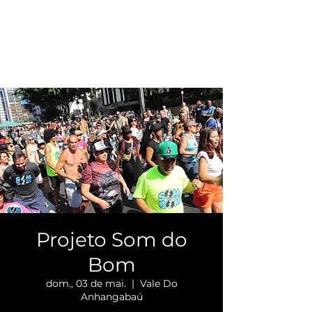
Projeto Som do
Bom
dom., 03 de mai.
  |  
Vale Do
Anhangabaú