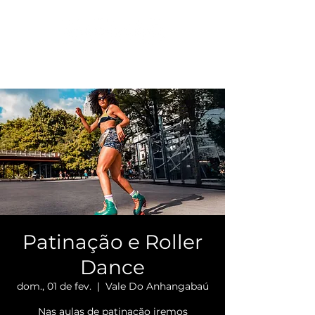
Patinação e Roller
Dance
dom., 01 de fev.
  |  
Vale Do Anhangabaú
Nas aulas de patinação iremos