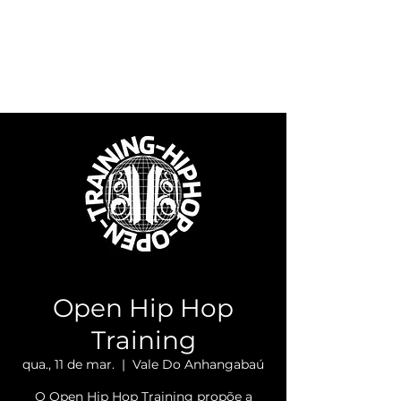
Open Hip Hop
Training
qua., 11 de mar.
  |  
Vale Do Anhangabaú
O Open Hip Hop Training propõe a