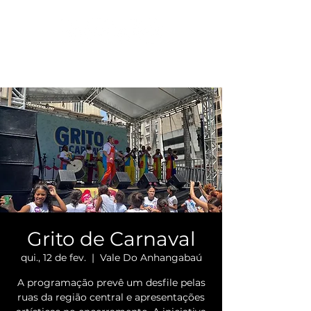
Grito de Carnaval
qui., 12 de fev.
  |  
Vale Do Anhangabaú
A programação prevê um desfile pelas
ruas da região central e apresentações