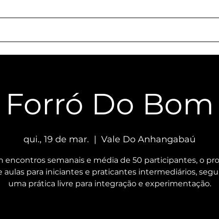
ação
Quem Somos
Locações
Serviços
Como Chegar
Responsa
Forró Do Bom
qui., 19 de mar.
  |  
Vale Do Anhangabaú
 encontros semanais e média de 50 participantes, o pro
 aulas para iniciantes e praticantes intermediários, seg
uma prática livre para integração e experimentação.