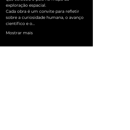
exploração espacial.
Cada obra é um convite para refletir 
sobre a curiosidade humana, o avanço 
científico e o…
Mostrar mais
Mapa do Site
Início
Programação