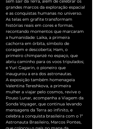
sem sair da Terra, além de celebrar os 
grandes marcos da exploração espacial 
e as conquistas humanas no universo. 
As telas em grafite transformam 
histórias reais em cores e formas, 
recontando momentos que marcaram 
a humanidade: Laika, a primeira 
cachorra em órbita, símbolo de 
coragem e descoberta; Ham, o 
primeiro chimpanzé no espaço, que 
abriu caminho para os voos tripulados; 
e Yuri Gagarin, o pioneiro que 
inaugurou a era dos astronautas.
A exposição também homenageia 
Valentina Tereshkova, a primeira 
mulher a viajar pelo cosmos, revive o 
Pouso Lunar, acompanha a Viagem da 
Sonda Voyager, que continua levando 
mensagens da Terra ao infinito, e 
celebra a conquista brasileira com o 1º 
Astronauta Brasileiro, Marcos Pontes, 
que colocou o país no mapa da 