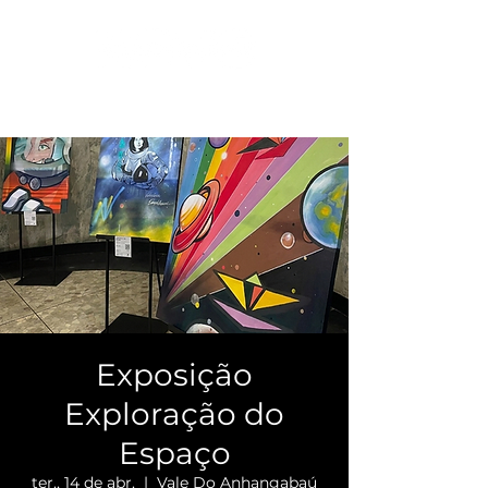
Exposição
Exploração do
Espaço
ter., 14 de abr.
  |  
Vale Do Anhangabaú