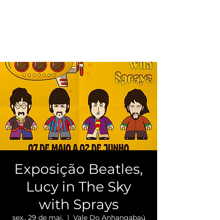
Exposição Beatles,
Lucy in The Sky
with Sprays
sex., 29 de mai.
  |  
Vale Do Anhangabaú