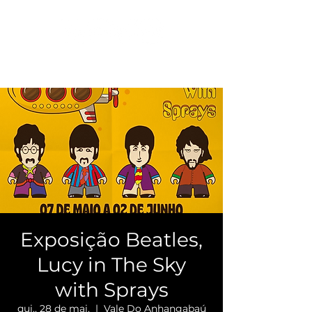
Exposição Beatles,
Lucy in The Sky
with Sprays
qui., 28 de mai.
  |  
Vale Do Anhangabaú