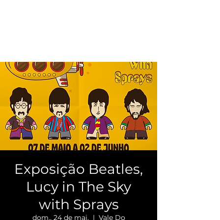
Exposição Beatles,
Lucy in The Sky
with Sprays
dom., 24 de mai.
  |  
Vale Do