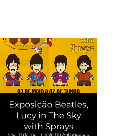
Exposição Beatles,
Lucy in The Sky
with Sprays
seg., 11 de mai.
  |  
Vale Do Anhangabaú