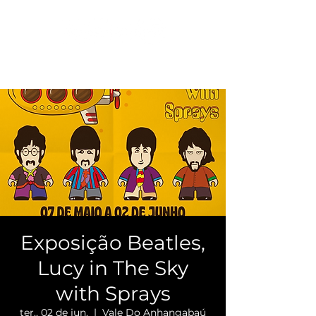
Exposição Beatles,
Lucy in The Sky
with Sprays
ter., 02 de jun.
  |  
Vale Do Anhangabaú