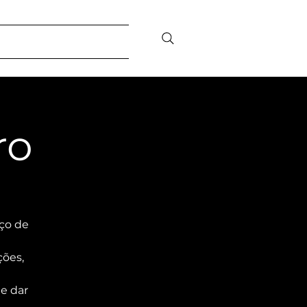
bilidade Social
Contato/FAQ
ro
ço de
ções,
 e dar