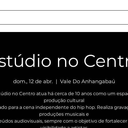
ação
Quem Somos
Locações
Serviços
Como Chegar
Responsa
stúdio no Cent
dom., 12 de abr.
  |  
Vale Do Anhangabaú
túdio no Centro atua há cerca de 10 anos como um espa
produção cultural
ado para a cena independente do hip hop. Realiza grava
produções musicais e
údos audiovisuais, sempre com o objetivo de fortalecer
visibilidade a artistas