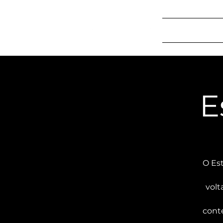
Início
Program
E
O Es
volt
conte