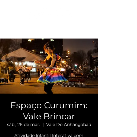
Espaço Curumim:
Vale Brincar
sáb., 28 de mar.
  |  
Vale Do Anhangabaú
Atividade Infantil Interativa com