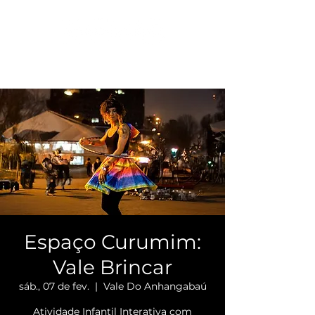
Espaço Curumim:
Vale Brincar
sáb., 07 de fev.
  |  
Vale Do Anhangabaú
Atividade Infantil Interativa com