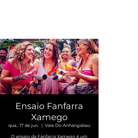
Ensaio Fanfarra
Xamego
qua., 17 de jun.
  |  
Vale Do Anhangabaú
O ensaio da Fanfarra Xamego é um