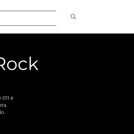
bilidade Social
Contato/FAQ
Rock
 011 é
eta
o.