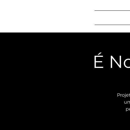
Início
Program
É N
Proje
um
p