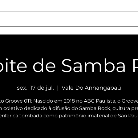
ação
Quem Somos
Locações
Serviços
Como Chegar
Responsa
oite de Samba 
sex., 17 de jul.
  |  
Vale Do Anhangabaú
to Groove 011: Nascido em 2018 no ABC Paulista, o Groove
 coletivo dedicado à difusão do Samba Rock, cultura pr
eriférica tombada como patrimônio imaterial de São Paul