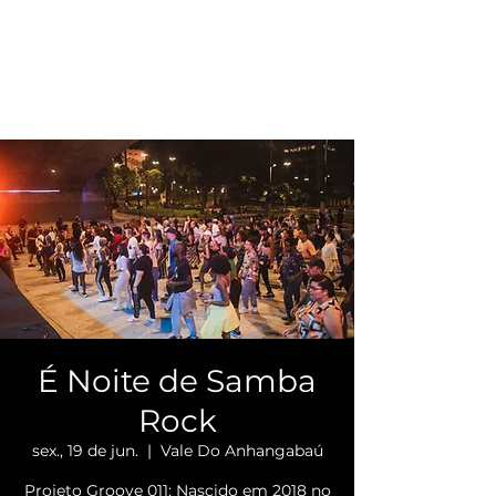
É Noite de Samba
Rock
sex., 19 de jun.
  |  
Vale Do Anhangabaú
Projeto Groove 011: Nascido em 2018 no