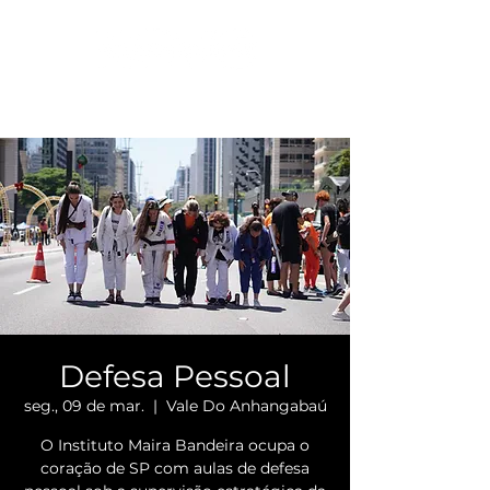
Defesa Pessoal
seg., 09 de mar.
  |  
Vale Do Anhangabaú
O Instituto Maira Bandeira ocupa o
coração de SP com aulas de defesa