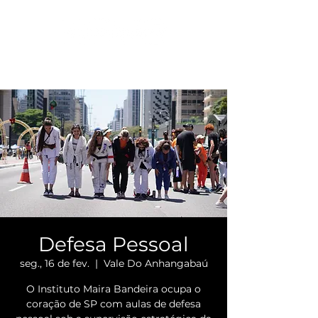
Defesa Pessoal
seg., 16 de fev.
  |  
Vale Do Anhangabaú
O Instituto Maira Bandeira ocupa o
coração de SP com aulas de defesa