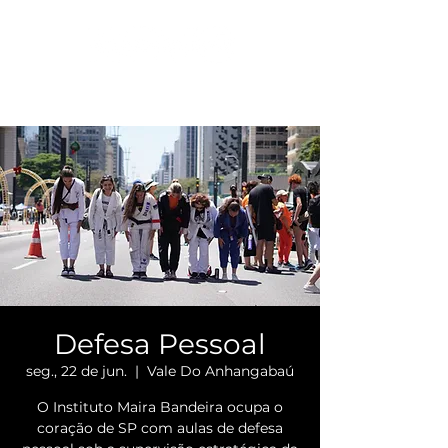
Defesa Pessoal
seg., 22 de jun.
  |  
Vale Do Anhangabaú
O Instituto Maira Bandeira ocupa o
coração de SP com aulas de defesa