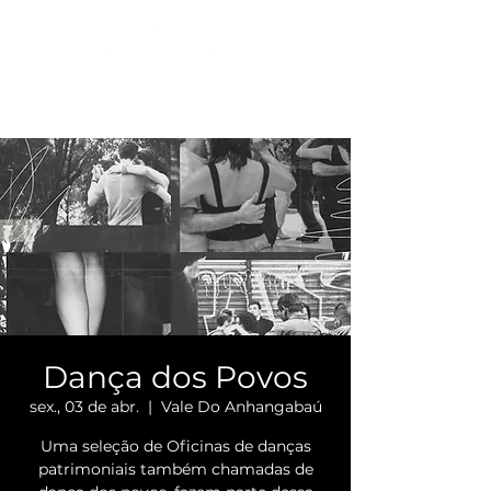
Dança dos Povos
sex., 03 de abr.
  |  
Vale Do Anhangabaú
Uma seleção de Oficinas de danças
patrimoniais também chamadas de