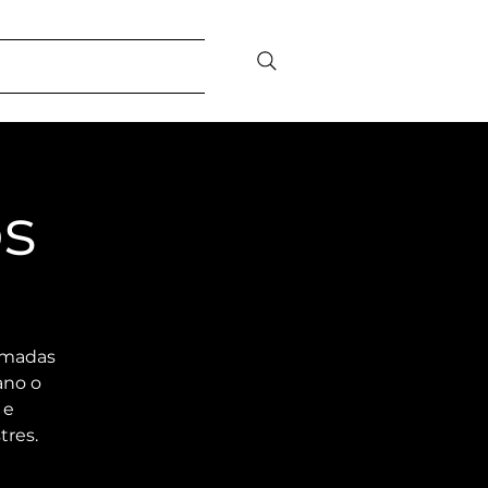
bilidade Social
Contato/FAQ
s
amadas
ano o
 e
tres.