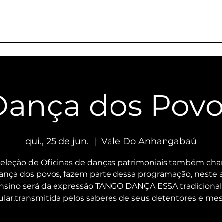
ação
Quem Somos
Locações
Serviços
Como Chegar
Responsa
Dança dos Povo
qui., 25 de jun.
  |  
Vale Do Anhangabaú
eleção de Oficinas de danças patrimoniais também ch
ança dos povos, fazem parte dessa programação, neste 
nsino será da expressão TANGO DANÇA ESSA tradicional
lar,transmitida pelos saberes de seus detentores e mes