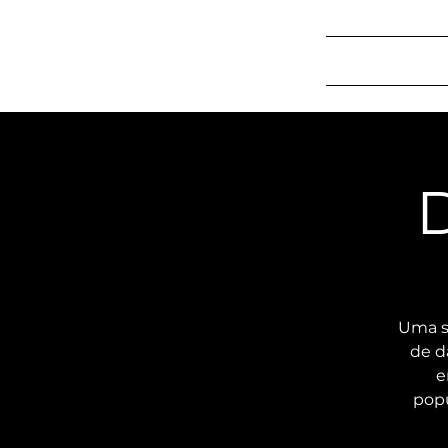
Início
Program
Uma s
de d
e
popu