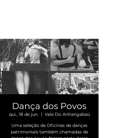
Dança dos Povos
qui., 18 de jun.
  |  
Vale Do Anhangabaú
Uma seleção de Oficinas de danças
patrimoniais também chamadas de