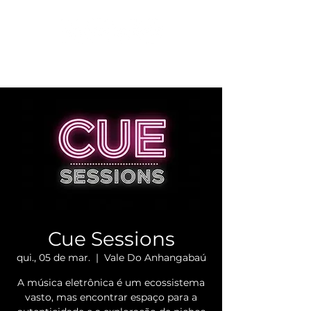
Cue Sessions
qui., 05 de mar.
  |  
Vale Do Anhangabaú
​A música eletrônica é um ecossistema
vasto, mas encontrar espaço para a