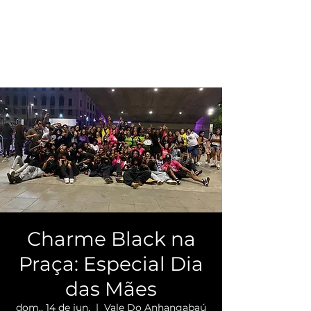
Charme Black na
Praça: Especial Dia
das Mães
dom., 14 de jun.
  |  
Vale Do Anhangabaú