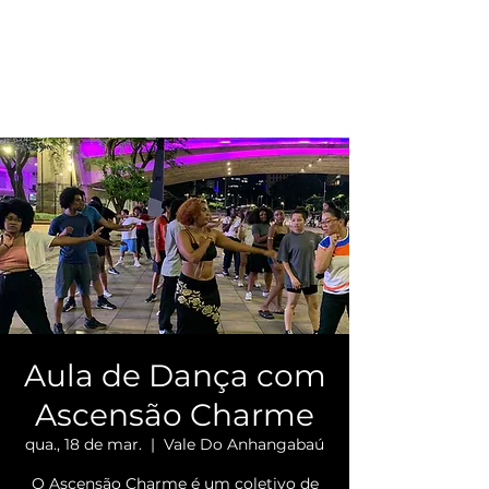
Aula de Dança com
Ascensão Charme
qua., 18 de mar.
  |  
Vale Do Anhangabaú
O Ascensão Charme é um coletivo de